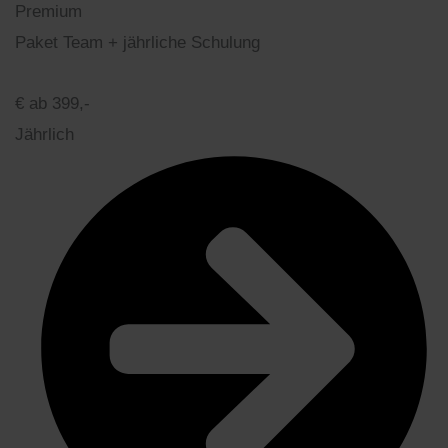
Premium
Paket Team + jährliche Schulung
€
ab 399,-
Jährlich