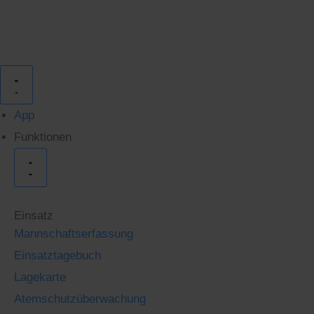
Zum
Inhalt
springen
Schließe
Öffne
Funktionen
Funktionen
App
Funktionen
Einsatz
Mannschaftserfassung
Einsatztagebuch
Lagekarte
Atemschutzüberwachung