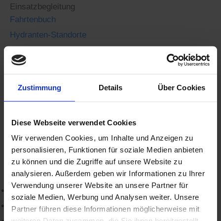
Einsatzbegleitung
Fahrtenbuch
Hydranten-Standorte
Objektpläne
Verwaltung
Zustimmung
Details
Über Cookies
Inventarverwaltung
Einsatzstatistik
Diese Webseite verwendet Cookies
Kostenfrei
Wir verwenden Cookies, um Inhalte und Anzeigen zu
Atemschutzüberwachung
personalisieren, Funktionen für soziale Medien anbieten
Wechsel ASÜ-Free zur Vollversion
zu können und die Zugriffe auf unsere Website zu
analysieren. Außerdem geben wir Informationen zu Ihrer
Verwendung unserer Website an unsere Partner für
Shop
soziale Medien, Werbung und Analysen weiter. Unsere
Termine
Partner führen diese Informationen möglicherweise mit
weiteren Daten zusammen, die Sie ihnen bereitgestellt